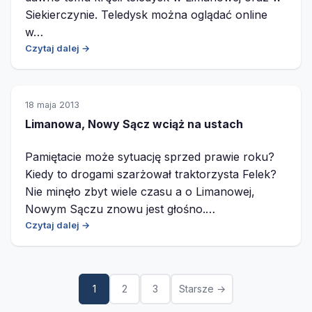
Siekierczynie. Teledysk można oglądać online
w…
Czytaj dalej →
18 maja 2013
Limanowa, Nowy Sącz wciąż na ustach
Pamiętacie może sytuację sprzed prawie roku?
Kiedy to drogami szarżował traktorzysta Felek?
Nie minęło zbyt wiele czasu a o Limanowej,
Nowym Sączu znowu jest głośno.…
Czytaj dalej →
Stronicowanie
1
2
3
Starsze →