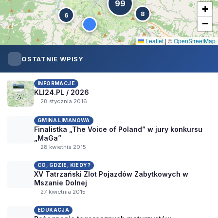
99
+
8
6
−
Leaflet
|
©
OpenStreetMap
OSTATNIE WPISY
INFORMACJE
KLI24.PL / 2026
28 stycznia 2016
GMINA LIMANOWA
Finalistka „The Voice of Poland” w jury konkursu
„MaGa”
28 kwietnia 2015
CO, GDZIE, KIEDY?
XV Tatrzański Zlot Pojazdów Zabytkowych w
Mszanie Dolnej
27 kwietnia 2015
EDUKACJA