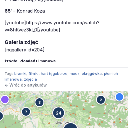
65
’ – Konrad Koza
[youtube]https://www.youtube.com/watch?
v=8hKvez3kl_0[/youtube]
Galeria zdjęć
[nggallery id=204]
źródło: Płomień Limanowa
Tagi:
bramki
,
filmiki
,
hart tęgoborze
,
mecz
,
okręgówka
,
płomień
limanowa
,
zdjęcia
← Wróć do artykułów
2
3
7
24
7