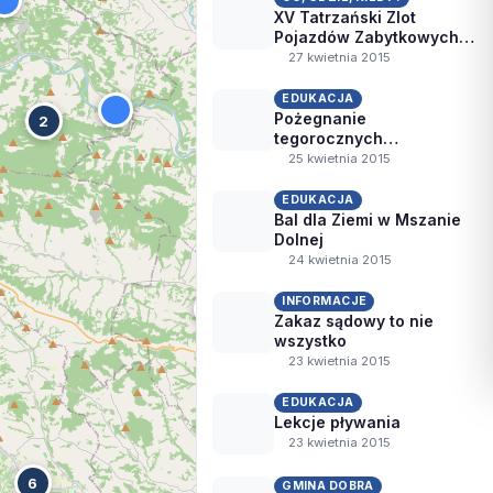
XV Tatrzański Zlot
Pojazdów Zabytkowych w
Mszanie Dolnej
27 kwietnia 2015
EDUKACJA
Pożegnanie
2
tegorocznych
maturzystów
25 kwietnia 2015
EDUKACJA
Bal dla Ziemi w Mszanie
Dolnej
24 kwietnia 2015
INFORMACJE
Zakaz sądowy to nie
wszystko
23 kwietnia 2015
EDUKACJA
Lekcje pływania
23 kwietnia 2015
6
GMINA DOBRA