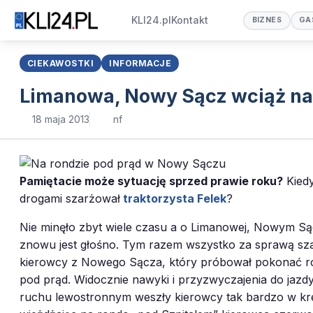
KLI24.pl
Kontakt
BIZNES
GA
CIEKAWOSTKI
INFORMACJE
Limanowa, Nowy Sącz wciąż na
18 maja 2013
nf
Pamiętacie może sytuację sprzed prawie roku?
Kiedy
drogami szarżował
traktorzysta Felek
?
Nie minęło zbyt wiele czasu a o Limanowej, Nowym S
znowu jest głośno. Tym razem wszystko za sprawą sz
kierowcy z Nowego Sącza, który próbował pokonać 
pod prąd. Widocznie nawyki i przyzwyczajenia do jazd
ruchu lewostronnym weszły kierowcy tak bardzo w kr