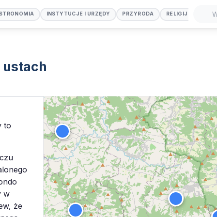
STRONOMIA
INSTYTUCJE I URZĘDY
PRZYRODA
RELIGIJNE
SP
Szuka
 ustach
 to
ączu
alonego
rondo
y w
ew, że