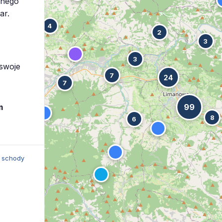
onego
ar.
4
2
3
3
 swoje
7
24
7
m
99
8
6
,
schody