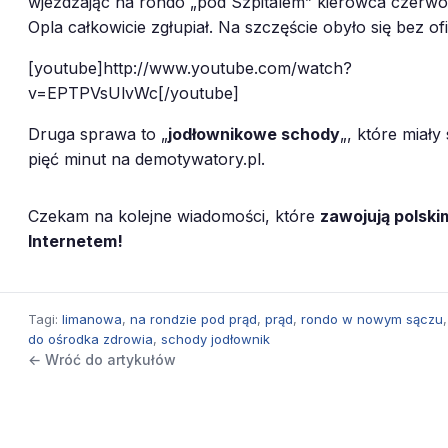
wjeżdżając na rondo „pod Szpitalem” kierowca czerw
Opla całkowicie zgłupiał. Na szczęście obyło się bez ofi
[youtube]http://www.youtube.com/watch?
v=EPTPVsUlvWc[/youtube]
Druga sprawa to „
jodłownikowe schody
„, które miały
pięć minut na demotywatory.pl.
Czekam na kolejne wiadomości, które
zawojują polski
Internetem!
16
Tagi:
limanowa
,
na rondzie pod prąd
,
prąd
,
rondo w nowym sączu
do ośrodka zdrowia
,
schody jodłownik
← Wróć do artykułów
5