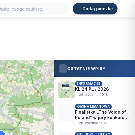
Dodaj pinezkę
ORT
TURYSTYKA
WIDOKI
ZABYTKI
j
OSTATNIE WPISY
INFORMACJE
KLI24.PL / 2026
28 stycznia 2016
GMINA LIMANOWA
Finalistka „The Voice of
Poland” w jury konkursu
„MaGa”
28 kwietnia 2015
CO, GDZIE, KIEDY?