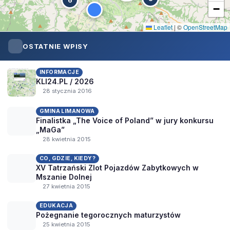
6
−
Leaflet
|
©
OpenStreetMap
OSTATNIE WPISY
INFORMACJE
KLI24.PL / 2026
28 stycznia 2016
GMINA LIMANOWA
Finalistka „The Voice of Poland” w jury konkursu
„MaGa”
28 kwietnia 2015
CO, GDZIE, KIEDY?
XV Tatrzański Zlot Pojazdów Zabytkowych w
Mszanie Dolnej
27 kwietnia 2015
EDUKACJA
Pożegnanie tegorocznych maturzystów
25 kwietnia 2015