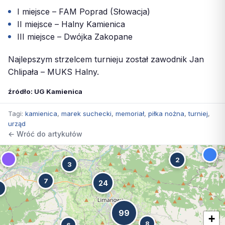
I miejsce – FAM Poprad (Słowacja)
II miejsce – Halny Kamienica
III miejsce – Dwójka Zakopane
Najlepszym strzelcem turnieju został zawodnik Jan
Chlipała – MUKS Halny.
źródło: UG Kamienica
Tagi:
kamienica
,
marek suchecki
,
memoriał
,
piłka nożna
,
turniej
,
urząd
← Wróć do artykułów
2
3
7
24
7
99
+
8