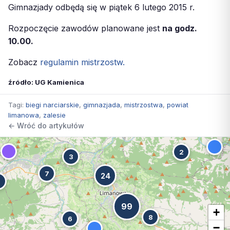
Gimnazjady odbędą się w piątek 6 lutego 2015 r.
Rozpoczęcie zawodów planowane jest
na godz.
10.00.
Zobacz
regulamin mistrzostw.
źródło: UG Kamienica
Tagi:
biegi narciarskie
,
gimnazjada
,
mistrzostwa
,
powiat
limanowa
,
zalesie
← Wróć do artykułów
2
3
7
24
7
99
+
8
6
−