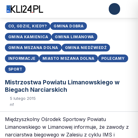
CO, GDZIE, KIEDY?
GMINA DOBRA
GMINA KAMIENICA
GMINA LIMANOWA
GMINA MSZANA DOLNA
GMINA NIEDŹWIEDŹ
INFORMACJE
MIASTO MSZANA DOLNA
POLECAMY
SPORT
Mistrzostwa Powiatu Limanowskiego w
Biegach Narciarskich
5 lutego 2015
nf
Międzyszkolny Ośrodek Sportowy Powiatu
Limanowskiego w Limanowej informuje, że zawody z
narciarstwa biegowego w Zalesiu z cyklu IMS i