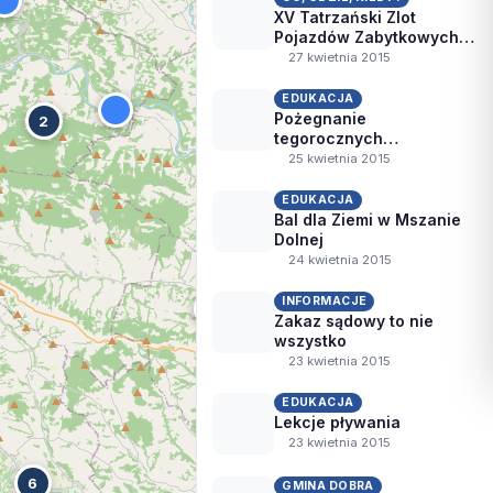
XV Tatrzański Zlot
Pojazdów Zabytkowych w
Mszanie Dolnej
27 kwietnia 2015
EDUKACJA
Pożegnanie
2
tegorocznych
maturzystów
25 kwietnia 2015
EDUKACJA
Bal dla Ziemi w Mszanie
Dolnej
24 kwietnia 2015
INFORMACJE
Zakaz sądowy to nie
wszystko
23 kwietnia 2015
EDUKACJA
Lekcje pływania
23 kwietnia 2015
6
GMINA DOBRA