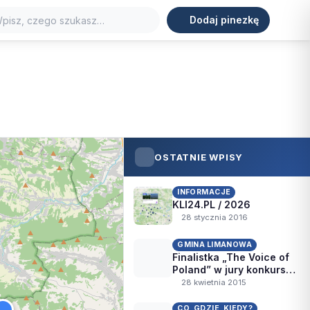
Dodaj pinezkę
ORT
TURYSTYKA
WIDOKI
ZABYTKI
j
OSTATNIE WPISY
INFORMACJE
KLI24.PL / 2026
28 stycznia 2016
GMINA LIMANOWA
Finalistka „The Voice of
Poland” w jury konkursu
„MaGa”
28 kwietnia 2015
CO, GDZIE, KIEDY?