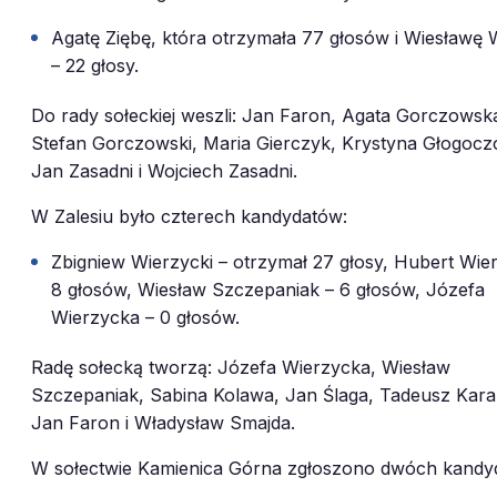
Agatę Ziębę, która otrzymała 77 głosów i Wiesławę
– 22 głosy.
Do rady sołeckiej weszli: Jan Faron, Agata Gorczowsk
Stefan Gorczowski, Maria Gierczyk, Krystyna Głogoc
Jan Zasadni i Wojciech Zasadni.
W Zalesiu było czterech kandydatów:
Zbigniew Wierzycki – otrzymał 27 głosy, Hubert Wier
8 głosów, Wiesław Szczepaniak – 6 głosów, Józefa
16
Wierzycka – 0 głosów.
Radę sołecką tworzą: Józefa Wierzycka, Wiesław
Szczepaniak, Sabina Kolawa, Jan Ślaga, Tadeusz Kara
Jan Faron i Władysław Smajda.
5
W sołectwie Kamienica Górna zgłoszono dwóch kandy