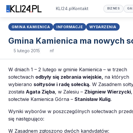
KLI24.pl
Kontakt
BIZNES
GA
GMINA KAMIENICA
INFORMACJE
WYDARZENIA
Gmina Kamienica ma nowych s
5 lutego 2015
nf
W dniach 1 – 2 lutego w gminie Kamienica – w trzech
sołectwach
odbyły się zebrania wiejskie,
na których
wybierano
sołtysów i radę sołecką.
W Zasadnem sołt
została
Agata Zięba
, w Zalesiu –
Zbigniew Wierzycki
sołectwie Kamienica Górna –
Stanisław Kulig
.
Wyniki wyborów w poszczególnych sołectwach przeds
się następująco:
W Zasadnem zgłoszono dwóch kandydatów: