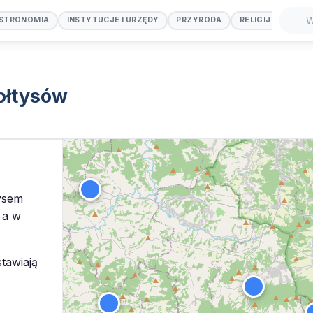
STRONOMIA
INSTYTUCJE I URZĘDY
PRZYRODA
RELIGIJNE
SP
Szuka
ołtysów
ysem
, a w
tawiają