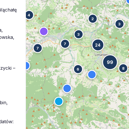
 Wąchałę
4
2
3
a,
3
zowska,
7
24
7
99
zycki –
8
6
bin,
datów: