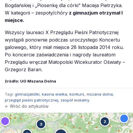
Bogdańskiej i „Piosenkę dla córki” Macieja Pietrzyka.
W kategorii – zespoły/chóry
z gimnazjum otrzymał I
miejsce.
Wszyscy laureaci X Przeglądu Pieśni Patriotycznej
wystąpili ponownie podczas uroczystego Koncertu
galowego, który miał miejsce 28 listopada 2014 roku.
Po koncercie zaświadczenia i nagrody laureatom
Przeglądu wręczał Małopolski Wicekurator Oświaty –
Grzegorz Baran.
źródło: UG Mszana Dolna
Tagi:
gimnazjalistki
,
kasina wielka
,
konkurs
,
mszana dolna
,
przegląd pieśni patriotycznej
,
zespół wokalny
← Wróć do artykułów
2
3