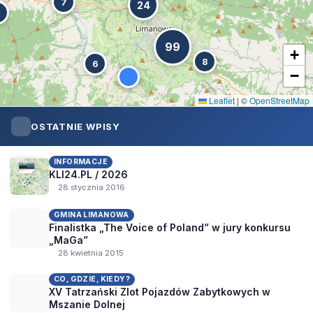
7
24
7
99
+
8
6
−
Leaflet
|
©
OpenStreetMap
OSTATNIE WPISY
INFORMACJE
KLI24.PL / 2026
28 stycznia 2016
GMINA LIMANOWA
Finalistka „The Voice of Poland” w jury konkursu
„MaGa”
28 kwietnia 2015
CO, GDZIE, KIEDY?
XV Tatrzański Zlot Pojazdów Zabytkowych w
Mszanie Dolnej