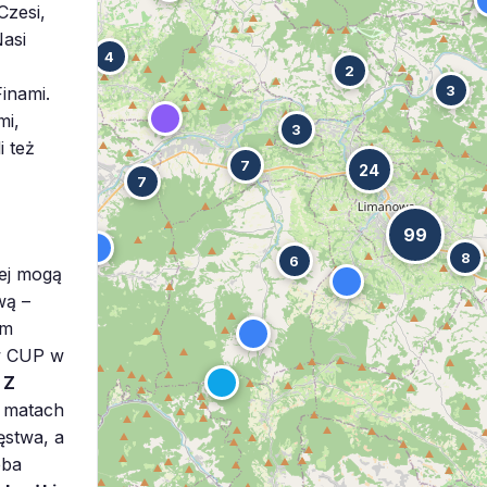
Czesi,
asi
4
2
3
inami.
mi,
3
i też
7
24
7
99
8
6
ej mogą
wą –
im
aw CUP w
.
Z
a matach
ęstwa, a
eba