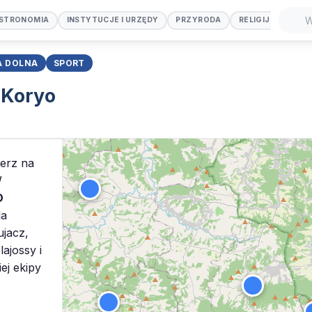
STRONOMIA
INSTYTUCJE I URZĘDY
PRZYRODA
RELIGIJNE
SP
Szuka
A DOLNA
SPORT
 Koryo
ierz na
W
O
la
ujacz,
ajossy i
ej ekipy