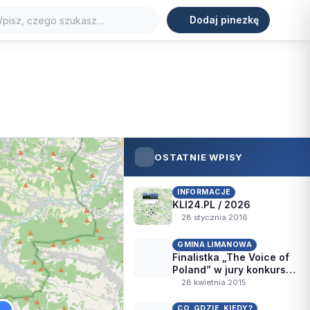
Dodaj pinezkę
ORT
TURYSTYKA
WIDOKI
ZABYTKI
j
OSTATNIE WPISY
INFORMACJE
KLI24.PL / 2026
28 stycznia 2016
GMINA LIMANOWA
Finalistka „The Voice of
Poland” w jury konkursu
„MaGa”
28 kwietnia 2015
CO, GDZIE, KIEDY?