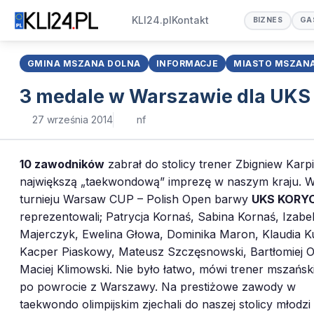
KLI24.pl
Kontakt
BIZNES
GA
GMINA MSZANA DOLNA
INFORMACJE
MIASTO MSZAN
3 medale w Warszawie dla UKS
27 września 2014
nf
10 zawodników
zabrał do stolicy trener Zbigniew Karp
największą „taekwondową” imprezę w naszym kraju. 
turnieju Warsaw CUP – Polish Open barwy
UKS KORY
reprezentowali; Patrycja Kornaś, Sabina Kornaś, Izabe
Majerczyk, Ewelina Głowa, Dominika Maron, Klaudia K
Kacper Piaskowy, Mateusz Szczęsnowski, Bartłomiej Ol
Maciej Klimowski. Nie było łatwo, mówi trener mszański
po powrocie z Warszawy. Na prestiżowe zawody w
taekwondo olimpijskim zjechali do naszej stolicy młodzi