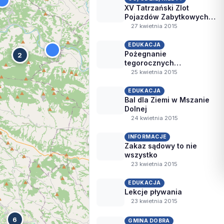
XV Tatrzański Zlot
Pojazdów Zabytkowych w
Mszanie Dolnej
27 kwietnia 2015
EDUKACJA
Pożegnanie
2
tegorocznych
maturzystów
25 kwietnia 2015
EDUKACJA
Bal dla Ziemi w Mszanie
Dolnej
24 kwietnia 2015
INFORMACJE
Zakaz sądowy to nie
wszystko
23 kwietnia 2015
EDUKACJA
Lekcje pływania
23 kwietnia 2015
6
GMINA DOBRA