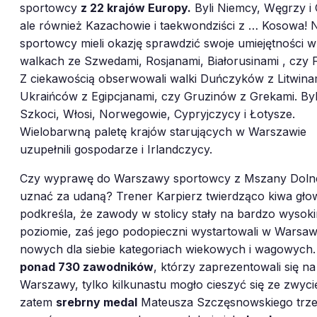
sportowcy
z 22 krajów Europy.
Byli Niemcy, Węgrzy i 
ale również Kazachowie i taekwondziści z … Kosowa! N
sportowcy mieli okazję sprawdzić swoje umiejętności w
walkach ze Szwedami, Rosjanami, Białorusinami , czy F
Z ciekawością obserwowali walki Duńczyków z Litwina
Ukraińców z Egipcjanami, czy Gruzinów z Grekami. Byl
Szkoci, Włosi, Norwegowie, Cypryjczycy i Łotysze.
Wielobarwną paletę krajów starujących w Warszawie
uzupełnili gospodarze i Irlandczycy.
Czy wyprawę do Warszawy sportowcy z Mszany Doln
uznać za udaną? Trener Karpierz twierdząco kiwa gło
16
podkreśla, że zawody w stolicy stały na bardzo wysok
poziomie, zaś jego podopieczni wystartowali w Wars
nowych dla siebie kategoriach wiekowych i wagowych
ponad 730 zawodników
, którzy zaprezentowali się n
Warszawy, tylko kilkunastu mogło cieszyć się ze zwyci
5
zatem
srebrny medal
Mateusza Szczęsnowskiego trz