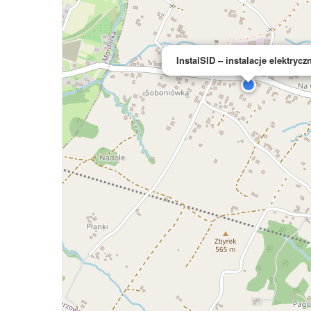
InstalSID – instalacje elektrycz