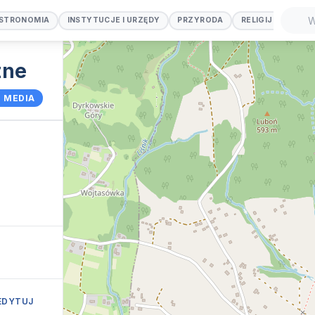
STRONOMIA
INSTYTUCJE I URZĘDY
PRZYRODA
RELIGIJNE
SP
Szuka
zne
 MEDIA
EDYTUJ