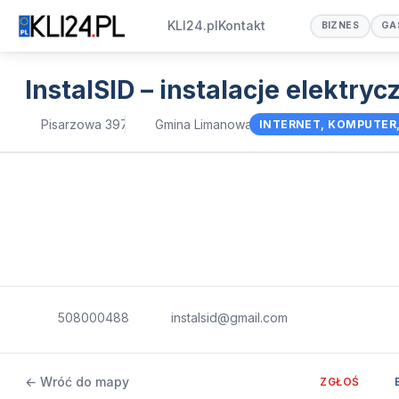
KLI24.pl
Kontakt
BIZNES
GA
InstalSID – instalacje elektryc
Pisarzowa 397
Gmina Limanowa
INTERNET, KOMPUTER,
508000488
instalsid@gmail.com
← Wróć do mapy
ZGŁOŚ