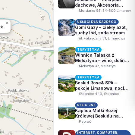
dachowe, Akcesoria
dekarskie, Malowanie
Mordarka 95, 34-600 Limanowa
proszkowe
USŁUGI DLA KAŻDEGO
×
ne
Gomi Gazy – ciekły azot,
suchy lód, soda stream
ul. Fabryczna 31, Limanowa
TURYSTYKA
Winnica Talaska z
Melsztyna – wino, dolina
Dunajca
Melsztyn 37, Melsztyn
TURYSTYKA
Beskid Rose& SPA –
pokoje Limanowa, nocleg
Beskid Wyspowy
Słopnice 440, Słopnice
RELIGIJNE
Kaplica Matki Bożej
Królowej Beskidu na
Paproci
Paproć
INTERNET, KOMPUTER,