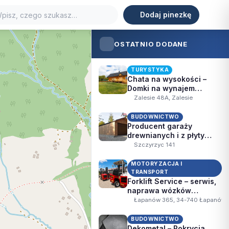
Dodaj pinezkę
ORT
TURYSTYKA
WIDOKI
ZABYTKI
j
OSTATNIO DODANE
TURYSTYKA
Chata na wysokości –
Domki na wynajem
Mogielica, Beskid
Zalesie 48A, Zalesie
Wyspowy
BUDOWNICTWO
Producent garaży
drewnianych i z płyty
warstwowej – AMIGO
Szczyrzyc 141
Garaże
MOTORYZACJA I
TRANSPORT
Forklift Service – serwis,
naprawa wózków
widłowych Hiab, Moffett,
Łapanów 365, 34-740 Łapanów
Palfinger, Cat –
Raciechowice, Łapanów
BUDOWNICTWO
Dekometal – Pokrycia