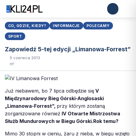
CO, GDZIE, KIEDY?
INFORMACJE
POLECAMY
SPORT
Zapowiedź 5-tej edycji „Limanowa-Forrest”
5 czerwca 2013
nf
Już niebawem, bo 7 lipca odbędzie się
V
Międzynarodowy Bieg Górski-Anglosaski
„Limanowa-Forrest”,
przy którym zostaną
zorganizowane również
IV Otwarte Mistrzostwa
Służb Mundurowych w Biegu Górski.
Rok temu?
Mimo 30 stopni w cieniu, żaru z nieba, w biegu wzięło