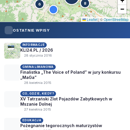
+
8
6
−
Leaflet
|
©
OpenStreetMap
OSTATNIE WPISY
INFORMACJE
KLI24.PL / 2026
28 stycznia 2016
GMINA LIMANOWA
Finalistka „The Voice of Poland” w jury konkursu
„MaGa”
28 kwietnia 2015
CO, GDZIE, KIEDY?
XV Tatrzański Zlot Pojazdów Zabytkowych w
Mszanie Dolnej
27 kwietnia 2015
EDUKACJA
Pożegnanie tegorocznych maturzystów