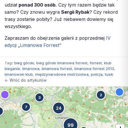
udział
ponad 300 osób.
Czy tym razem będzie tak
samo? Czy znowu wygra
Sergii Rybak
? Czy rekord
trasy zostanie pobity? Już niebawem dowiemy się
wszystkiego.
Zapraszam do obejrzenia galerii z poprzedniej
IV
edycji „Limanowa Forrest”
Tagi:
bieg górski
,
bieg górski limanowa forrest
,
forrest
,
klub
bieganie
,
limanowa
,
limanowa forrest
,
limanowa forrest 2013
,
limanowski klub
,
międzynarodowe mistrzostwa
,
policja
,
tusik
← Wróć do artykułów
2
3
7
24
7
99